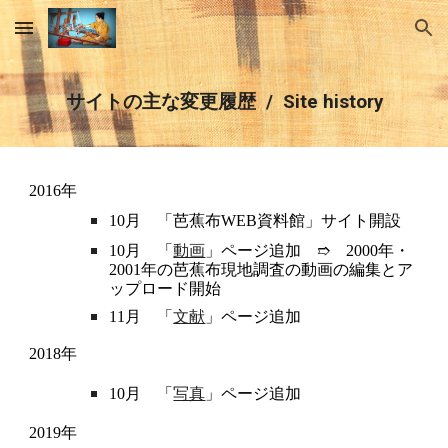
Skip to main content
Skip to navigation
サイトの
主な変更
履歴
/ Site history
2016年
10月
「芭蕉布
WEB
資料館」サイト
開設
10月 「
動画
」ページ追加 ➱ 2000年・
2001年の芭蕉布現地調査の動画の編集とア
ップロード開始
11月 「
文献
」ページ追加
2018年
10月 「
写真
」ページ追加
2019年