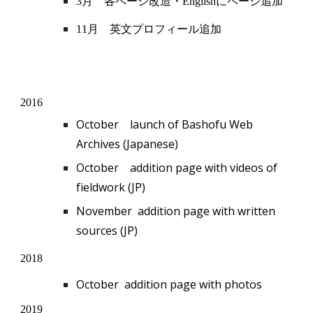
3月 各ページ改造・Englishにページ追加
11月 英文プロフィール追加
2016
October
launch of Bashofu Web
Archives (Japanese)
October
addition page
with videos of
fieldwork (JP)
November addition page with written
sources (JP)
2018
October addition page with photos
2019